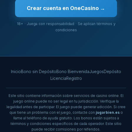
Crear cuenta en OneCasino →
18+ · Juega con responsabilidad · Se aplican términos y
condiciones
Inicio
Bono sin Depósito
Bono Bienvenida
Juegos
Depósito
Licencia
Registro
Este sitio contiene información sobre servicios de casino online. El
juego online puede no ser legal en tu jurisdicción. Verifique la
legalidad antes de participar. El juego puede generar adicción. Si cree
que tiene un problema con el juego, contacte con
jugarbien.es
o
llame al teléfono de ayuda gratuito. Los bonos están sujetos a
términos y condiciones específicos de cada operador. Este sitio
puede recibir comisiones por referidos.