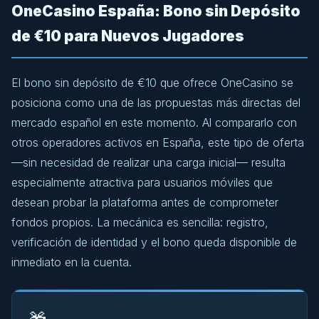
OneCasino España: Bono sin Depósito
de €10 para Nuevos Jugadores
El bono sin depósito de €10 que ofrece OneCasino se
posiciona como una de las propuestas más directas del
mercado español en este momento. Al compararlo con
otros operadores activos en España, este tipo de oferta
—sin necesidad de realizar una carga inicial— resulta
especialmente atractiva para usuarios móviles que
desean probar la plataforma antes de comprometer
fondos propios. La mecánica es sencilla: registro,
verificación de identidad y el bono queda disponible de
inmediato en la cuenta.