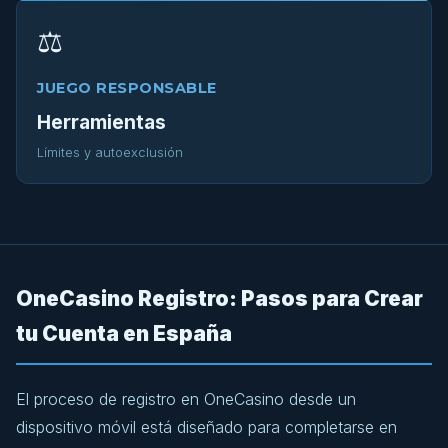
⚖️
JUEGO RESPONSABLE
Herramientas
Límites y autoexclusión
OneCasino Registro: Pasos para Crear
tu Cuenta en España
El proceso de registro en OneCasino desde un
dispositivo móvil está diseñado para completarse en