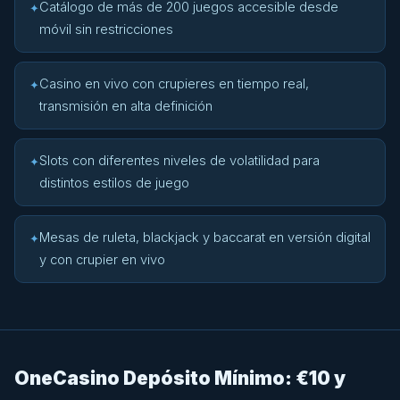
Catálogo de más de 200 juegos accesible desde
móvil sin restricciones
Casino en vivo con crupieres en tiempo real,
transmisión en alta definición
Slots con diferentes niveles de volatilidad para
distintos estilos de juego
Mesas de ruleta, blackjack y baccarat en versión digital
y con crupier en vivo
OneCasino Depósito Mínimo: €10 y