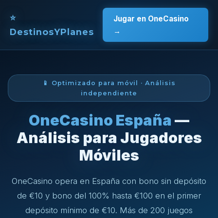
❄
⭐
Jugar en OneCasino
→
DestinosYPlanes
📱 Optimizado para móvil · Análisis
independiente
OneCasino España
—
Análisis para Jugadores
Móviles
OneCasino opera en España con bono sin depósito
de €10 y bono del 100% hasta €100 en el primer
depósito mínimo de €10. Más de 200 juegos