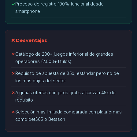
Proceso de registro 100% funcional desde
smartphone
❌ Desventajas
Catálogo de 200+ juegos inferior al de grandes
operadores (2.000+ títulos)
Requisito de apuesta de 35x, estándar pero no de
los más bajos del sector
Algunas ofertas con giros gratis alcanzan 45x de
❄
requisito
Selección más limitada comparada con plataformas
como bet365 o Betsson