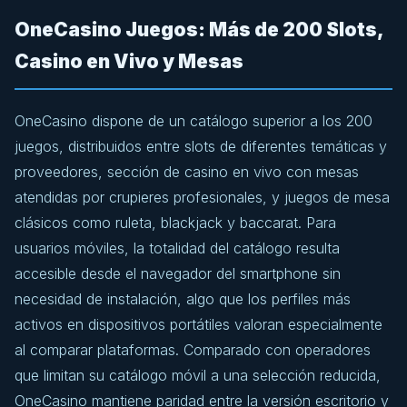
OneCasino Juegos: Más de 200 Slots,
Casino en Vivo y Mesas
OneCasino dispone de un catálogo superior a los 200
juegos, distribuidos entre slots de diferentes temáticas y
proveedores, sección de casino en vivo con mesas
atendidas por crupieres profesionales, y juegos de mesa
clásicos como ruleta, blackjack y baccarat. Para
usuarios móviles, la totalidad del catálogo resulta
accesible desde el navegador del smartphone sin
necesidad de instalación, algo que los perfiles más
activos en dispositivos portátiles valoran especialmente
al comparar plataformas. Comparado con operadores
que limitan su catálogo móvil a una selección reducida,
OneCasino mantiene paridad entre la versión escritorio y