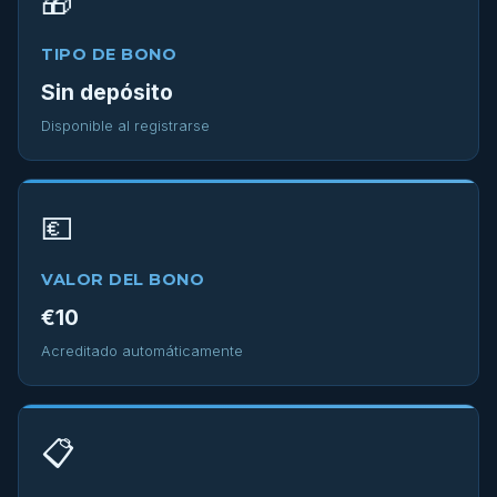
🎁
TIPO DE BONO
Sin depósito
Disponible al registrarse
💶
VALOR DEL BONO
€10
Acreditado automáticamente
📋